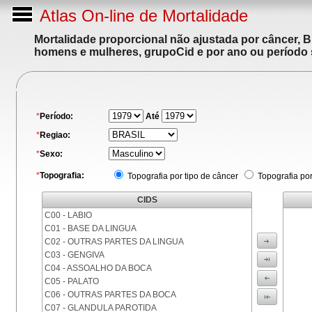
Atlas On-line de Mortalidade
Mortalidade proporcional não ajustada por câncer, 
homens e mulheres, grupoCid e por ano ou período 
*
Período:
Até
*
Regiao:
*
Sexo:
*
Topografia:
Topografia por tipo de câncer
Topografia po
CIDS
C00 - LABIO
C01 - BASE DA LINGUA
C02 - OUTRAS PARTES DA LINGUA
C03 - GENGIVA
C04 - ASSOALHO DA BOCA
C05 - PALATO
C06 - OUTRAS PARTES DA BOCA
C07 - GLANDULA PAROTIDA