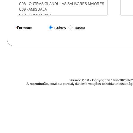
C08 - OUTRAS GLANDULAS SALIVARES MAIORES
C09 - AMIGDALA
C10 - OROFARINGE
C11 - NASOFARINGE
C12 - SEIO PIRIFORME
*
Formato:
Gráfico
Tabela
C13 - HIPOFARINGE
C14 - LOCALIZACOES MAL DEFINIDAS DA FARINGE
C15 - ESOFAGO
C16 - ESTOMAGO
C17 - INTESTINO DELGADO
C18 - COLON
C19 - JUNCAO RETOSSIGMOIDE
C20 - RETO
C21 - ANUS E CANAL ANAL
Versão: 2.0.0 - Copyright© 1996-2026 INC
C22 - FIGADO E VIAS BILIARES INTRA-HEPATICAS
A reprodução, total ou parcial, das informações contidas nessa pági
C23 - VESICULA BILIAR
C24 - OUTRAS PARTES DAS VIAS BILIARES
C25 - PANCREAS
C26 - LOCALIZACOES MAL DEFINIDAS NO
APARELHO DIGESTIVO
C30 - CAVIDADE NASAL E OUVIDO MEDIO
C31 - SEIOS DA FACE
C32 - LARINGE
C33 - TRAQUEIA