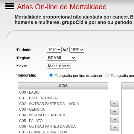
Atlas On-line de Mortalidade
Mortalidade proporcional não ajustada por câncer, 
homens e mulheres, grupoCid e por ano ou período 
*
Período:
Até
*
Regiao:
*
Sexo:
*
Topografia:
Topografia por tipo de câncer
Topografia po
CIDS
C00 - LABIO
C01 - BASE DA LINGUA
C02 - OUTRAS PARTES DA LINGUA
C03 - GENGIVA
C04 - ASSOALHO DA BOCA
C05 - PALATO
C06 - OUTRAS PARTES DA BOCA
C07 - GLANDULA PAROTIDA