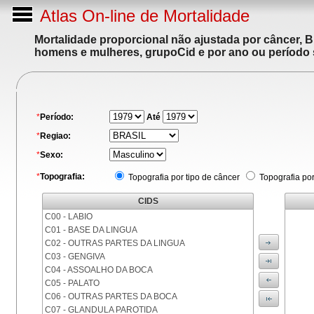
Atlas On-line de Mortalidade
Mortalidade proporcional não ajustada por câncer, 
homens e mulheres, grupoCid e por ano ou período 
*
Período:
Até
*
Regiao:
*
Sexo:
*
Topografia:
Topografia por tipo de câncer
Topografia po
CIDS
C00 - LABIO
C01 - BASE DA LINGUA
C02 - OUTRAS PARTES DA LINGUA
C03 - GENGIVA
C04 - ASSOALHO DA BOCA
C05 - PALATO
C06 - OUTRAS PARTES DA BOCA
C07 - GLANDULA PAROTIDA