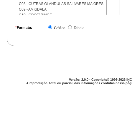
C08 - OUTRAS GLANDULAS SALIVARES MAIORES
C09 - AMIGDALA
C10 - OROFARINGE
C11 - NASOFARINGE
C12 - SEIO PIRIFORME
*
Formato:
Gráfico
Tabela
C13 - HIPOFARINGE
C14 - LOCALIZACOES MAL DEFINIDAS DA FARINGE
C15 - ESOFAGO
C16 - ESTOMAGO
C17 - INTESTINO DELGADO
C18 - COLON
C19 - JUNCAO RETOSSIGMOIDE
C20 - RETO
C21 - ANUS E CANAL ANAL
Versão: 2.0.0 - Copyright© 1996-2026 INC
C22 - FIGADO E VIAS BILIARES INTRA-HEPATICAS
A reprodução, total ou parcial, das informações contidas nessa pági
C23 - VESICULA BILIAR
C24 - OUTRAS PARTES DAS VIAS BILIARES
C25 - PANCREAS
C26 - LOCALIZACOES MAL DEFINIDAS NO
APARELHO DIGESTIVO
C30 - CAVIDADE NASAL E OUVIDO MEDIO
C31 - SEIOS DA FACE
C32 - LARINGE
C33 - TRAQUEIA