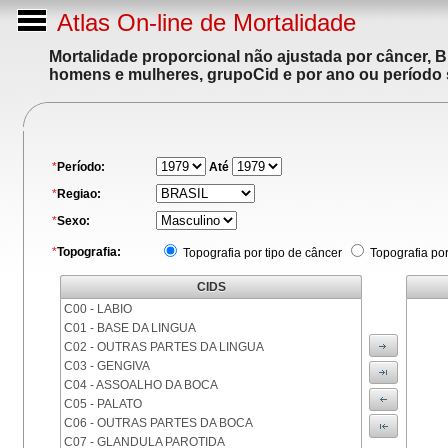
Atlas On-line de Mortalidade
Mortalidade proporcional não ajustada por câncer, 
homens e mulheres, grupoCid e por ano ou período 
*
Período:
Até
*
Regiao:
*
Sexo:
*
Topografia:
Topografia por tipo de câncer
Topografia po
CIDS
C00 - LABIO
C01 - BASE DA LINGUA
C02 - OUTRAS PARTES DA LINGUA
C03 - GENGIVA
C04 - ASSOALHO DA BOCA
C05 - PALATO
C06 - OUTRAS PARTES DA BOCA
C07 - GLANDULA PAROTIDA