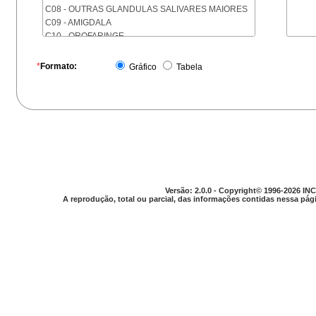
C08 - OUTRAS GLANDULAS SALIVARES MAIORES
C09 - AMIGDALA
C10 - OROFARINGE
C11 - NASOFARINGE
C12 - SEIO PIRIFORME
*
Formato:
Gráfico
Tabela
C13 - HIPOFARINGE
C14 - LOCALIZACOES MAL DEFINIDAS DA FARINGE
C15 - ESOFAGO
C16 - ESTOMAGO
C17 - INTESTINO DELGADO
C18 - COLON
C19 - JUNCAO RETOSSIGMOIDE
C20 - RETO
C21 - ANUS E CANAL ANAL
Versão: 2.0.0 - Copyright© 1996-2026 INC
C22 - FIGADO E VIAS BILIARES INTRA-HEPATICAS
A reprodução, total ou parcial, das informações contidas nessa pági
C23 - VESICULA BILIAR
C24 - OUTRAS PARTES DAS VIAS BILIARES
C25 - PANCREAS
C26 - LOCALIZACOES MAL DEFINIDAS NO
APARELHO DIGESTIVO
C30 - CAVIDADE NASAL E OUVIDO MEDIO
C31 - SEIOS DA FACE
C32 - LARINGE
C33 - TRAQUEIA