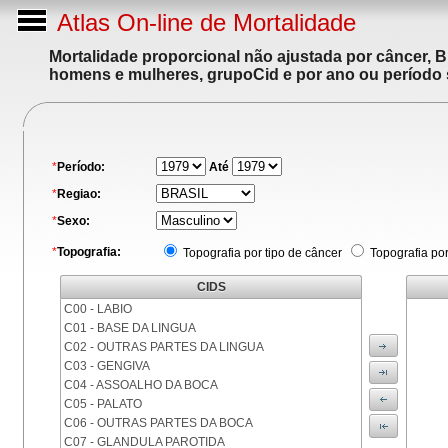
Atlas On-line de Mortalidade
Mortalidade proporcional não ajustada por câncer, 
homens e mulheres, grupoCid e por ano ou período 
*
Período:
Até
*
Regiao:
*
Sexo:
*
Topografia:
Topografia por tipo de câncer
Topografia po
CIDS
C00 - LABIO
C01 - BASE DA LINGUA
C02 - OUTRAS PARTES DA LINGUA
C03 - GENGIVA
C04 - ASSOALHO DA BOCA
C05 - PALATO
C06 - OUTRAS PARTES DA BOCA
C07 - GLANDULA PAROTIDA