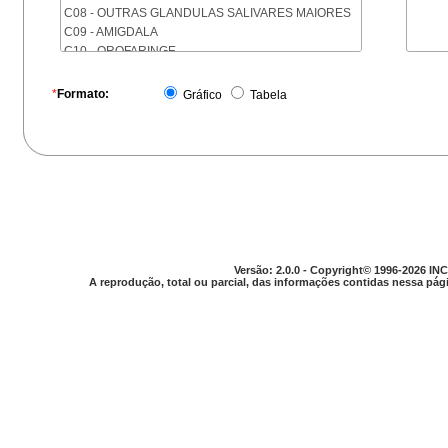
C08 - OUTRAS GLANDULAS SALIVARES MAIORES
C09 - AMIGDALA
C10 - OROFARINGE
C11 - NASOFARINGE
C12 - SEIO PIRIFORME
*
Formato:
Gráfico
Tabela
C13 - HIPOFARINGE
C14 - LOCALIZACOES MAL DEFINIDAS DA FARINGE
C15 - ESOFAGO
C16 - ESTOMAGO
C17 - INTESTINO DELGADO
C18 - COLON
C19 - JUNCAO RETOSSIGMOIDE
C20 - RETO
C21 - ANUS E CANAL ANAL
Versão: 2.0.0 - Copyright© 1996-2026 INC
C22 - FIGADO E VIAS BILIARES INTRA-HEPATICAS
A reprodução, total ou parcial, das informações contidas nessa pági
C23 - VESICULA BILIAR
C24 - OUTRAS PARTES DAS VIAS BILIARES
C25 - PANCREAS
C26 - LOCALIZACOES MAL DEFINIDAS NO
APARELHO DIGESTIVO
C30 - CAVIDADE NASAL E OUVIDO MEDIO
C31 - SEIOS DA FACE
C32 - LARINGE
C33 - TRAQUEIA