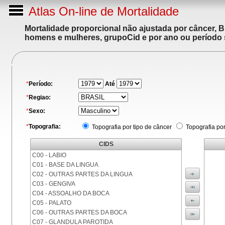
Atlas On-line de Mortalidade
Mortalidade proporcional não ajustada por câncer, 
homens e mulheres, grupoCid e por ano ou período 
*
Período:
Até
*
Regiao:
*
Sexo:
*
Topografia:
Topografia por tipo de câncer
Topografia po
CIDS
C00 - LABIO
C01 - BASE DA LINGUA
C02 - OUTRAS PARTES DA LINGUA
C03 - GENGIVA
C04 - ASSOALHO DA BOCA
C05 - PALATO
C06 - OUTRAS PARTES DA BOCA
C07 - GLANDULA PAROTIDA