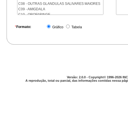
C08 - OUTRAS GLANDULAS SALIVARES MAIORES
C09 - AMIGDALA
C10 - OROFARINGE
C11 - NASOFARINGE
C12 - SEIO PIRIFORME
*
Formato:
Gráfico
Tabela
C13 - HIPOFARINGE
C14 - LOCALIZACOES MAL DEFINIDAS DA FARINGE
C15 - ESOFAGO
C16 - ESTOMAGO
C17 - INTESTINO DELGADO
C18 - COLON
C19 - JUNCAO RETOSSIGMOIDE
C20 - RETO
C21 - ANUS E CANAL ANAL
Versão: 2.0.0 - Copyright© 1996-2026 INC
C22 - FIGADO E VIAS BILIARES INTRA-HEPATICAS
A reprodução, total ou parcial, das informações contidas nessa pági
C23 - VESICULA BILIAR
C24 - OUTRAS PARTES DAS VIAS BILIARES
C25 - PANCREAS
C26 - LOCALIZACOES MAL DEFINIDAS NO
APARELHO DIGESTIVO
C30 - CAVIDADE NASAL E OUVIDO MEDIO
C31 - SEIOS DA FACE
C32 - LARINGE
C33 - TRAQUEIA