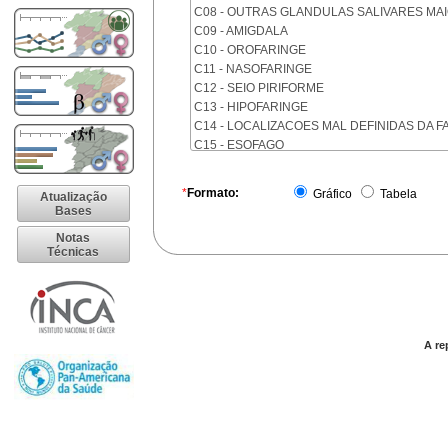
C08 - OUTRAS GLANDULAS SALIVARES MA
C09 - AMIGDALA
C10 - OROFARINGE
C11 - NASOFARINGE
C12 - SEIO PIRIFORME
C13 - HIPOFARINGE
C14 - LOCALIZACOES MAL DEFINIDAS DA F
C15 - ESOFAGO
C16 - ESTOMAGO
C17 - INTESTINO DELGADO
*
Formato:
Gráfico
Tabela
Atualização
C18 - COLON
Bases
C19 - JUNCAO RETOSSIGMOIDE
Notas
C20 - RETO
Técnicas
C21 - ANUS E CANAL ANAL
C22 - FIGADO E VIAS BILIARES INTRA-HEPA
C23 - VESICULA BILIAR
C24 - OUTRAS PARTES DAS VIAS BILIARES
C25 - PANCREAS
A re
C26 - LOCALIZACOES MAL DEFINIDAS NO 
C30 - CAVIDADE NASAL E OUVIDO MEDIO
C31 - SEIOS DA FACE
C32 - LARINGE
C33 - TRAQUEIA