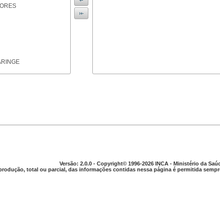
IORES
ARINGE
TICAS
Versão: 2.0.0 - Copyright© 1996-2026 INCA - Ministério da Saú
produção, total ou parcial, das informações contidas nessa página é permitida sempre
APARELHO DIGESTIVO