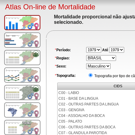
Atlas On-line de Mortalidade
Mortalidade proporcional não ajus
selecionado.
*
Período:
Até
*
Regiao:
*
Sexo:
*
Topografia:
Topografia por tipo de c
CIDS
C00 - LABIO
C01 - BASE DA LINGUA
C02 - OUTRAS PARTES DA LINGUA
C03 - GENGIVA
C04 - ASSOALHO DA BOCA
C05 - PALATO
C06 - OUTRAS PARTES DA BOCA
C07 - GLANDULA PAROTIDA