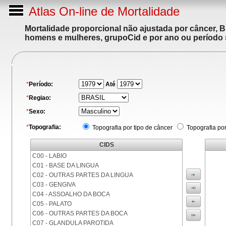
Atlas On-line de Mortalidade
Mortalidade proporcional não ajustada por câncer, 
homens e mulheres, grupoCid e por ano ou período 
*
Período:
Até
*
Regiao:
*
Sexo:
*
Topografia:
Topografia por tipo de câncer
Topografia po
CIDS
C00 - LABIO
C01 - BASE DA LINGUA
C02 - OUTRAS PARTES DA LINGUA
C03 - GENGIVA
C04 - ASSOALHO DA BOCA
C05 - PALATO
C06 - OUTRAS PARTES DA BOCA
C07 - GLANDULA PAROTIDA