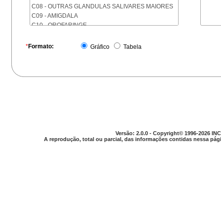
C08 - OUTRAS GLANDULAS SALIVARES MAIORES
C09 - AMIGDALA
C10 - OROFARINGE
C11 - NASOFARINGE
C12 - SEIO PIRIFORME
*
Formato:
Gráfico
Tabela
C13 - HIPOFARINGE
C14 - LOCALIZACOES MAL DEFINIDAS DA FARINGE
C15 - ESOFAGO
C16 - ESTOMAGO
C17 - INTESTINO DELGADO
C18 - COLON
C19 - JUNCAO RETOSSIGMOIDE
C20 - RETO
C21 - ANUS E CANAL ANAL
Versão: 2.0.0 - Copyright© 1996-2026 INC
C22 - FIGADO E VIAS BILIARES INTRA-HEPATICAS
A reprodução, total ou parcial, das informações contidas nessa pági
C23 - VESICULA BILIAR
C24 - OUTRAS PARTES DAS VIAS BILIARES
C25 - PANCREAS
C26 - LOCALIZACOES MAL DEFINIDAS NO
APARELHO DIGESTIVO
C30 - CAVIDADE NASAL E OUVIDO MEDIO
C31 - SEIOS DA FACE
C32 - LARINGE
C33 - TRAQUEIA