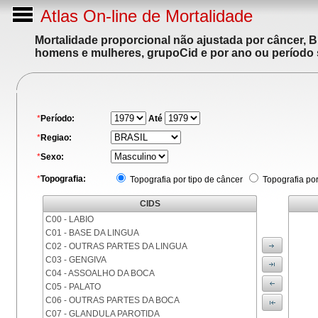
Atlas On-line de Mortalidade
Mortalidade proporcional não ajustada por câncer, 
homens e mulheres, grupoCid e por ano ou período 
*
Período:
Até
*
Regiao:
*
Sexo:
*
Topografia:
Topografia por tipo de câncer
Topografia po
CIDS
C00 - LABIO
C01 - BASE DA LINGUA
C02 - OUTRAS PARTES DA LINGUA
C03 - GENGIVA
C04 - ASSOALHO DA BOCA
C05 - PALATO
C06 - OUTRAS PARTES DA BOCA
C07 - GLANDULA PAROTIDA