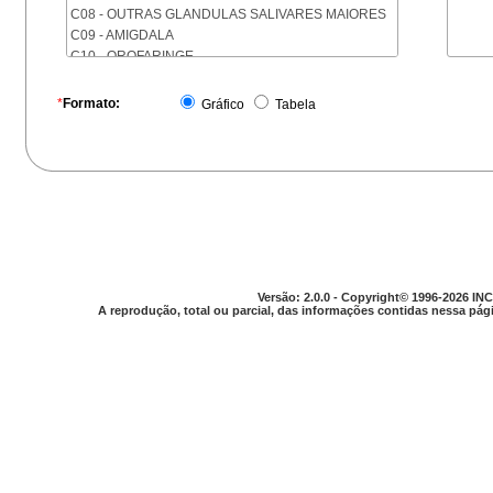
C08 - OUTRAS GLANDULAS SALIVARES MAIORES
C09 - AMIGDALA
C10 - OROFARINGE
C11 - NASOFARINGE
C12 - SEIO PIRIFORME
*
Formato:
Gráfico
Tabela
C13 - HIPOFARINGE
C14 - LOCALIZACOES MAL DEFINIDAS DA FARINGE
C15 - ESOFAGO
C16 - ESTOMAGO
C17 - INTESTINO DELGADO
C18 - COLON
C19 - JUNCAO RETOSSIGMOIDE
C20 - RETO
C21 - ANUS E CANAL ANAL
Versão: 2.0.0 - Copyright© 1996-2026 INC
C22 - FIGADO E VIAS BILIARES INTRA-HEPATICAS
A reprodução, total ou parcial, das informações contidas nessa pági
C23 - VESICULA BILIAR
C24 - OUTRAS PARTES DAS VIAS BILIARES
C25 - PANCREAS
C26 - LOCALIZACOES MAL DEFINIDAS NO
APARELHO DIGESTIVO
C30 - CAVIDADE NASAL E OUVIDO MEDIO
C31 - SEIOS DA FACE
C32 - LARINGE
C33 - TRAQUEIA