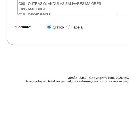
C08 - OUTRAS GLANDULAS SALIVARES MAIORES
C09 - AMIGDALA
C10 - OROFARINGE
C11 - NASOFARINGE
C12 - SEIO PIRIFORME
*
Formato:
Gráfico
Tabela
C13 - HIPOFARINGE
C14 - LOCALIZACOES MAL DEFINIDAS DA FARINGE
C15 - ESOFAGO
C16 - ESTOMAGO
C17 - INTESTINO DELGADO
C18 - COLON
C19 - JUNCAO RETOSSIGMOIDE
C20 - RETO
C21 - ANUS E CANAL ANAL
Versão: 2.0.0 - Copyright© 1996-2026 INC
C22 - FIGADO E VIAS BILIARES INTRA-HEPATICAS
A reprodução, total ou parcial, das informações contidas nessa pági
C23 - VESICULA BILIAR
C24 - OUTRAS PARTES DAS VIAS BILIARES
C25 - PANCREAS
C26 - LOCALIZACOES MAL DEFINIDAS NO
APARELHO DIGESTIVO
C30 - CAVIDADE NASAL E OUVIDO MEDIO
C31 - SEIOS DA FACE
C32 - LARINGE
C33 - TRAQUEIA