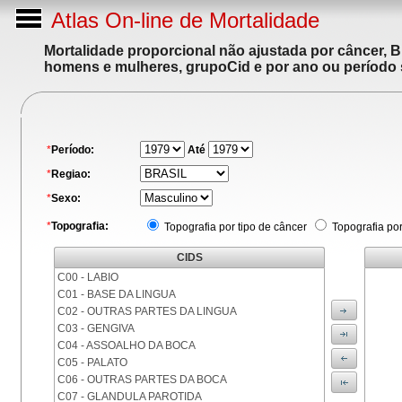
Atlas On-line de Mortalidade
Mortalidade proporcional não ajustada por câncer, 
homens e mulheres, grupoCid e por ano ou período 
*
Período:
Até
*
Regiao:
*
Sexo:
*
Topografia:
Topografia por tipo de câncer
Topografia po
CIDS
C00 - LABIO
C01 - BASE DA LINGUA
C02 - OUTRAS PARTES DA LINGUA
C03 - GENGIVA
C04 - ASSOALHO DA BOCA
C05 - PALATO
C06 - OUTRAS PARTES DA BOCA
C07 - GLANDULA PAROTIDA