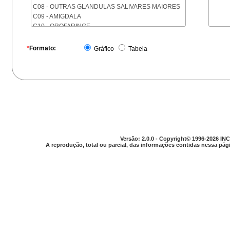
C08 - OUTRAS GLANDULAS SALIVARES MAIORES
C09 - AMIGDALA
C10 - OROFARINGE
C11 - NASOFARINGE
C12 - SEIO PIRIFORME
*
Formato:
Gráfico
Tabela
C13 - HIPOFARINGE
C14 - LOCALIZACOES MAL DEFINIDAS DA FARINGE
C15 - ESOFAGO
C16 - ESTOMAGO
C17 - INTESTINO DELGADO
C18 - COLON
C19 - JUNCAO RETOSSIGMOIDE
C20 - RETO
C21 - ANUS E CANAL ANAL
Versão: 2.0.0 - Copyright© 1996-2026 INC
C22 - FIGADO E VIAS BILIARES INTRA-HEPATICAS
A reprodução, total ou parcial, das informações contidas nessa pági
C23 - VESICULA BILIAR
C24 - OUTRAS PARTES DAS VIAS BILIARES
C25 - PANCREAS
C26 - LOCALIZACOES MAL DEFINIDAS NO
APARELHO DIGESTIVO
C30 - CAVIDADE NASAL E OUVIDO MEDIO
C31 - SEIOS DA FACE
C32 - LARINGE
C33 - TRAQUEIA