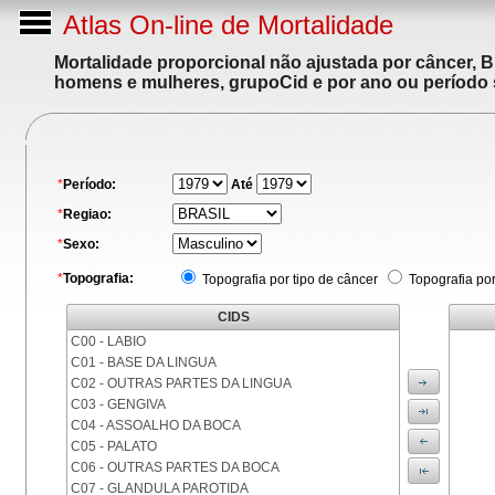
Atlas On-line de Mortalidade
Mortalidade proporcional não ajustada por câncer, 
homens e mulheres, grupoCid e por ano ou período 
*
Período:
Até
*
Regiao:
*
Sexo:
*
Topografia:
Topografia por tipo de câncer
Topografia po
CIDS
C00 - LABIO
C01 - BASE DA LINGUA
C02 - OUTRAS PARTES DA LINGUA
C03 - GENGIVA
C04 - ASSOALHO DA BOCA
C05 - PALATO
C06 - OUTRAS PARTES DA BOCA
C07 - GLANDULA PAROTIDA