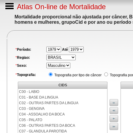
Atlas On-line de Mortalidade
Mortalidade proporcional não ajustada por câncer, 
homens e mulheres, grupoCid e por ano ou período 
*
Período:
Até
*
Regiao:
*
Sexo:
*
Topografia:
Topografia por tipo de câncer
Topografia po
CIDS
C00 - LABIO
C01 - BASE DA LINGUA
C02 - OUTRAS PARTES DA LINGUA
C03 - GENGIVA
C04 - ASSOALHO DA BOCA
C05 - PALATO
C06 - OUTRAS PARTES DA BOCA
C07 - GLANDULA PAROTIDA