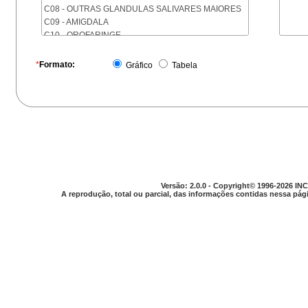
C08 - OUTRAS GLANDULAS SALIVARES MAIORES
C09 - AMIGDALA
C10 - OROFARINGE
C11 - NASOFARINGE
C12 - SEIO PIRIFORME
*
Formato:
Gráfico
Tabela
C13 - HIPOFARINGE
C14 - LOCALIZACOES MAL DEFINIDAS DA FARINGE
C15 - ESOFAGO
C16 - ESTOMAGO
C17 - INTESTINO DELGADO
C18 - COLON
C19 - JUNCAO RETOSSIGMOIDE
C20 - RETO
C21 - ANUS E CANAL ANAL
Versão: 2.0.0 - Copyright© 1996-2026 INC
C22 - FIGADO E VIAS BILIARES INTRA-HEPATICAS
A reprodução, total ou parcial, das informações contidas nessa pági
C23 - VESICULA BILIAR
C24 - OUTRAS PARTES DAS VIAS BILIARES
C25 - PANCREAS
C26 - LOCALIZACOES MAL DEFINIDAS NO
APARELHO DIGESTIVO
C30 - CAVIDADE NASAL E OUVIDO MEDIO
C31 - SEIOS DA FACE
C32 - LARINGE
C33 - TRAQUEIA