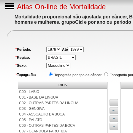
Atlas On-line de Mortalidade
Mortalidade proporcional não ajustada por câncer, 
homens e mulheres, grupoCid e por ano ou período 
*
Período:
Até
*
Regiao:
*
Sexo:
*
Topografia:
Topografia por tipo de câncer
Topografia po
CIDS
C00 - LABIO
C01 - BASE DA LINGUA
C02 - OUTRAS PARTES DA LINGUA
C03 - GENGIVA
C04 - ASSOALHO DA BOCA
C05 - PALATO
C06 - OUTRAS PARTES DA BOCA
C07 - GLANDULA PAROTIDA