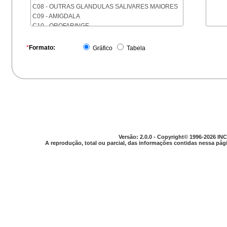
C08 - OUTRAS GLANDULAS SALIVARES MAIORES
C09 - AMIGDALA
C10 - OROFARINGE
C11 - NASOFARINGE
C12 - SEIO PIRIFORME
*
Formato:
Gráfico
Tabela
C13 - HIPOFARINGE
C14 - LOCALIZACOES MAL DEFINIDAS DA FARINGE
C15 - ESOFAGO
C16 - ESTOMAGO
C17 - INTESTINO DELGADO
C18 - COLON
C19 - JUNCAO RETOSSIGMOIDE
C20 - RETO
C21 - ANUS E CANAL ANAL
Versão: 2.0.0 - Copyright© 1996-2026 INC
C22 - FIGADO E VIAS BILIARES INTRA-HEPATICAS
A reprodução, total ou parcial, das informações contidas nessa pági
C23 - VESICULA BILIAR
C24 - OUTRAS PARTES DAS VIAS BILIARES
C25 - PANCREAS
C26 - LOCALIZACOES MAL DEFINIDAS NO
APARELHO DIGESTIVO
C30 - CAVIDADE NASAL E OUVIDO MEDIO
C31 - SEIOS DA FACE
C32 - LARINGE
C33 - TRAQUEIA