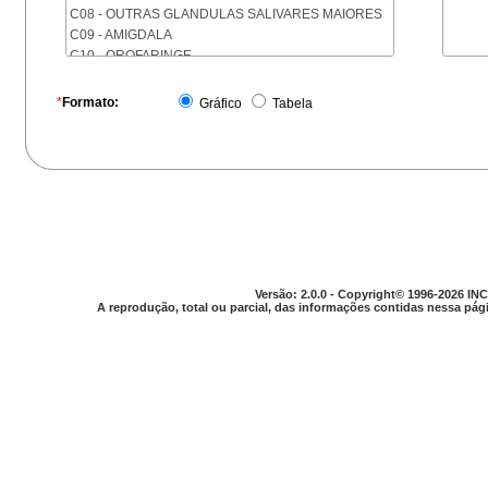
C08 - OUTRAS GLANDULAS SALIVARES MAIORES
C09 - AMIGDALA
C10 - OROFARINGE
C11 - NASOFARINGE
C12 - SEIO PIRIFORME
*
Formato:
Gráfico
Tabela
C13 - HIPOFARINGE
C14 - LOCALIZACOES MAL DEFINIDAS DA FARINGE
C15 - ESOFAGO
C16 - ESTOMAGO
C17 - INTESTINO DELGADO
C18 - COLON
C19 - JUNCAO RETOSSIGMOIDE
C20 - RETO
C21 - ANUS E CANAL ANAL
Versão: 2.0.0 - Copyright© 1996-2026 INC
C22 - FIGADO E VIAS BILIARES INTRA-HEPATICAS
A reprodução, total ou parcial, das informações contidas nessa pági
C23 - VESICULA BILIAR
C24 - OUTRAS PARTES DAS VIAS BILIARES
C25 - PANCREAS
C26 - LOCALIZACOES MAL DEFINIDAS NO
APARELHO DIGESTIVO
C30 - CAVIDADE NASAL E OUVIDO MEDIO
C31 - SEIOS DA FACE
C32 - LARINGE
C33 - TRAQUEIA