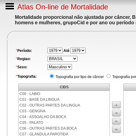
Atlas On-line de Mortalidade
Mortalidade proporcional não ajustada por câncer, 
homens e mulheres, grupoCid e por ano ou período 
*
Período:
Até
*
Regiao:
*
Sexo:
*
Topografia:
Topografia por tipo de câncer
Topografia po
CIDS
C00 - LABIO
C01 - BASE DA LINGUA
C02 - OUTRAS PARTES DA LINGUA
C03 - GENGIVA
C04 - ASSOALHO DA BOCA
C05 - PALATO
C06 - OUTRAS PARTES DA BOCA
C07 - GLANDULA PAROTIDA