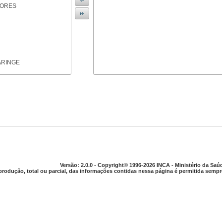
IORES
ARINGE
TICAS
Versão: 2.0.0 - Copyright© 1996-2026 INCA - Ministério da Saú
produção, total ou parcial, das informações contidas nessa página é permitida sempre
APARELHO DIGESTIVO