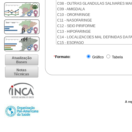
C08 - OUTRAS GLANDULAS SALIVARES MA
C09 - AMIGDALA
C10 - OROFARINGE
C11 - NASOFARINGE
C12 - SEIO PIRIFORME
C13 - HIPOFARINGE
C14 - LOCALIZACOES MAL DEFINIDAS DA F
C15 - ESOFAGO
C16 - ESTOMAGO
C17 - INTESTINO DELGADO
*
Formato:
Gráfico
Tabela
Atualização
C18 - COLON
Bases
C19 - JUNCAO RETOSSIGMOIDE
Notas
C20 - RETO
Técnicas
C21 - ANUS E CANAL ANAL
C22 - FIGADO E VIAS BILIARES INTRA-HEPA
C23 - VESICULA BILIAR
C24 - OUTRAS PARTES DAS VIAS BILIARES
C25 - PANCREAS
A re
C26 - LOCALIZACOES MAL DEFINIDAS NO 
C30 - CAVIDADE NASAL E OUVIDO MEDIO
C31 - SEIOS DA FACE
C32 - LARINGE
C33 - TRAQUEIA