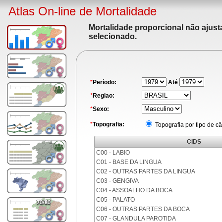
Atlas On-line de Mortalidade
Mortalidade proporcional não ajus
selecionado.
*
Período:
Até
*
Regiao:
*
Sexo:
*
Topografia:
Topografia por tipo de c
CIDS
C00 - LABIO
C01 - BASE DA LINGUA
C02 - OUTRAS PARTES DA LINGUA
C03 - GENGIVA
C04 - ASSOALHO DA BOCA
C05 - PALATO
C06 - OUTRAS PARTES DA BOCA
C07 - GLANDULA PAROTIDA