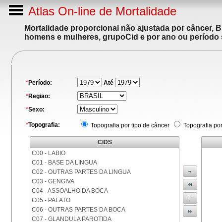
Atlas On-line de Mortalidade
Mortalidade proporcional não ajustada por câncer, 
homens e mulheres, grupoCid e por ano ou período 
*
Período:
Até
*
Regiao:
*
Sexo:
*
Topografia:
Topografia por tipo de câncer
Topografia po
CIDS
C00 - LABIO
C01 - BASE DA LINGUA
C02 - OUTRAS PARTES DA LINGUA
C03 - GENGIVA
C04 - ASSOALHO DA BOCA
C05 - PALATO
C06 - OUTRAS PARTES DA BOCA
C07 - GLANDULA PAROTIDA