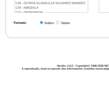
C08 - OUTRAS GLANDULAS SALIVARES MAIORES
C09 - AMIGDALA
C10 - OROFARINGE
C11 - NASOFARINGE
C12 - SEIO PIRIFORME
*
Formato:
Gráfico
Tabela
C13 - HIPOFARINGE
C14 - LOCALIZACOES MAL DEFINIDAS DA FARINGE
C15 - ESOFAGO
C16 - ESTOMAGO
C17 - INTESTINO DELGADO
C18 - COLON
C19 - JUNCAO RETOSSIGMOIDE
C20 - RETO
C21 - ANUS E CANAL ANAL
Versão: 2.0.0 - Copyright© 1996-2026 INC
C22 - FIGADO E VIAS BILIARES INTRA-HEPATICAS
A reprodução, total ou parcial, das informações contidas nessa pági
C23 - VESICULA BILIAR
C24 - OUTRAS PARTES DAS VIAS BILIARES
C25 - PANCREAS
C26 - LOCALIZACOES MAL DEFINIDAS NO
APARELHO DIGESTIVO
C30 - CAVIDADE NASAL E OUVIDO MEDIO
C31 - SEIOS DA FACE
C32 - LARINGE
C33 - TRAQUEIA