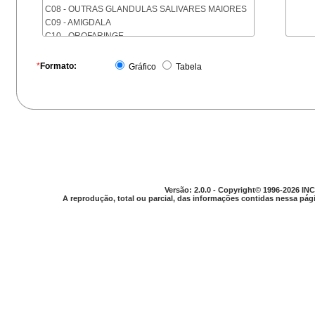
C08 - OUTRAS GLANDULAS SALIVARES MAIORES
C09 - AMIGDALA
C10 - OROFARINGE
C11 - NASOFARINGE
C12 - SEIO PIRIFORME
*
Formato:
Gráfico
Tabela
C13 - HIPOFARINGE
C14 - LOCALIZACOES MAL DEFINIDAS DA FARINGE
C15 - ESOFAGO
C16 - ESTOMAGO
C17 - INTESTINO DELGADO
C18 - COLON
C19 - JUNCAO RETOSSIGMOIDE
C20 - RETO
C21 - ANUS E CANAL ANAL
Versão: 2.0.0 - Copyright© 1996-2026 INC
C22 - FIGADO E VIAS BILIARES INTRA-HEPATICAS
A reprodução, total ou parcial, das informações contidas nessa pági
C23 - VESICULA BILIAR
C24 - OUTRAS PARTES DAS VIAS BILIARES
C25 - PANCREAS
C26 - LOCALIZACOES MAL DEFINIDAS NO
APARELHO DIGESTIVO
C30 - CAVIDADE NASAL E OUVIDO MEDIO
C31 - SEIOS DA FACE
C32 - LARINGE
C33 - TRAQUEIA