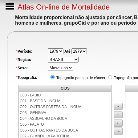
Atlas On-line de Mortalidade
Mortalidade proporcional não ajustada por câncer, 
homens e mulheres, grupoCid e por ano ou período 
*
Período:
Até
*
Regiao:
*
Sexo:
*
Topografia:
Topografia por tipo de câncer
Topografia po
CIDS
C00 - LABIO
C01 - BASE DA LINGUA
C02 - OUTRAS PARTES DA LINGUA
C03 - GENGIVA
C04 - ASSOALHO DA BOCA
C05 - PALATO
C06 - OUTRAS PARTES DA BOCA
C07 - GLANDULA PAROTIDA