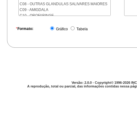
C08 - OUTRAS GLANDULAS SALIVARES MAIORES
C09 - AMIGDALA
C10 - OROFARINGE
C11 - NASOFARINGE
C12 - SEIO PIRIFORME
*
Formato:
Gráfico
Tabela
C13 - HIPOFARINGE
C14 - LOCALIZACOES MAL DEFINIDAS DA FARINGE
C15 - ESOFAGO
C16 - ESTOMAGO
C17 - INTESTINO DELGADO
C18 - COLON
C19 - JUNCAO RETOSSIGMOIDE
C20 - RETO
C21 - ANUS E CANAL ANAL
Versão: 2.0.0 - Copyright© 1996-2026 INC
C22 - FIGADO E VIAS BILIARES INTRA-HEPATICAS
A reprodução, total ou parcial, das informações contidas nessa pági
C23 - VESICULA BILIAR
C24 - OUTRAS PARTES DAS VIAS BILIARES
C25 - PANCREAS
C26 - LOCALIZACOES MAL DEFINIDAS NO
APARELHO DIGESTIVO
C30 - CAVIDADE NASAL E OUVIDO MEDIO
C31 - SEIOS DA FACE
C32 - LARINGE
C33 - TRAQUEIA