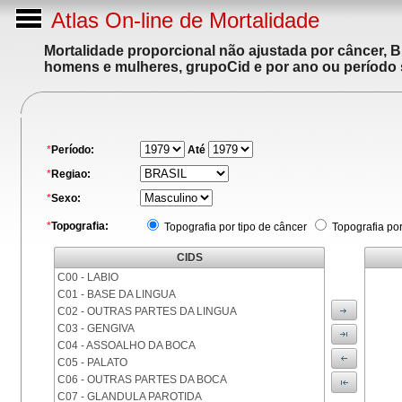
Atlas On-line de Mortalidade
Mortalidade proporcional não ajustada por câncer, 
homens e mulheres, grupoCid e por ano ou período 
*
Período:
Até
*
Regiao:
*
Sexo:
*
Topografia:
Topografia por tipo de câncer
Topografia po
CIDS
C00 - LABIO
C01 - BASE DA LINGUA
C02 - OUTRAS PARTES DA LINGUA
C03 - GENGIVA
C04 - ASSOALHO DA BOCA
C05 - PALATO
C06 - OUTRAS PARTES DA BOCA
C07 - GLANDULA PAROTIDA