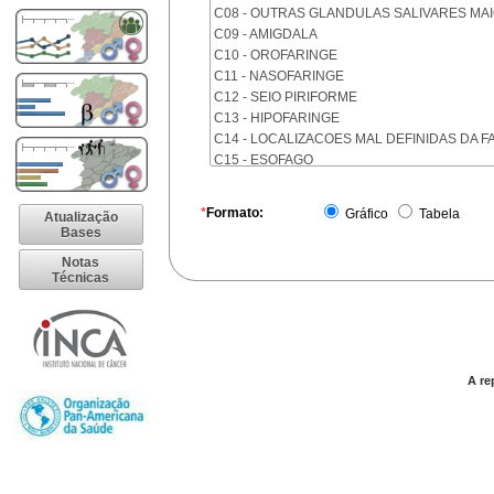
C08 - OUTRAS GLANDULAS SALIVARES MA
C09 - AMIGDALA
C10 - OROFARINGE
C11 - NASOFARINGE
C12 - SEIO PIRIFORME
C13 - HIPOFARINGE
C14 - LOCALIZACOES MAL DEFINIDAS DA F
C15 - ESOFAGO
C16 - ESTOMAGO
C17 - INTESTINO DELGADO
*
Formato:
Gráfico
Tabela
Atualização
C18 - COLON
Bases
C19 - JUNCAO RETOSSIGMOIDE
Notas
C20 - RETO
Técnicas
C21 - ANUS E CANAL ANAL
C22 - FIGADO E VIAS BILIARES INTRA-HEPA
C23 - VESICULA BILIAR
C24 - OUTRAS PARTES DAS VIAS BILIARES
C25 - PANCREAS
A re
C26 - LOCALIZACOES MAL DEFINIDAS NO 
C30 - CAVIDADE NASAL E OUVIDO MEDIO
C31 - SEIOS DA FACE
C32 - LARINGE
C33 - TRAQUEIA