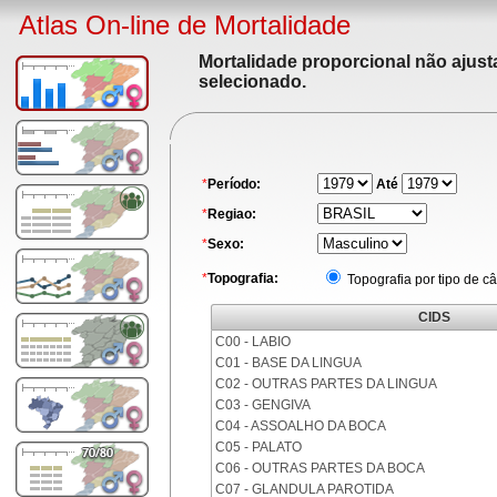
Atlas On-line de Mortalidade
Mortalidade proporcional não ajus
selecionado.
*
Período:
Até
*
Regiao:
*
Sexo:
*
Topografia:
Topografia por tipo de c
CIDS
C00 - LABIO
C01 - BASE DA LINGUA
C02 - OUTRAS PARTES DA LINGUA
C03 - GENGIVA
C04 - ASSOALHO DA BOCA
C05 - PALATO
C06 - OUTRAS PARTES DA BOCA
C07 - GLANDULA PAROTIDA