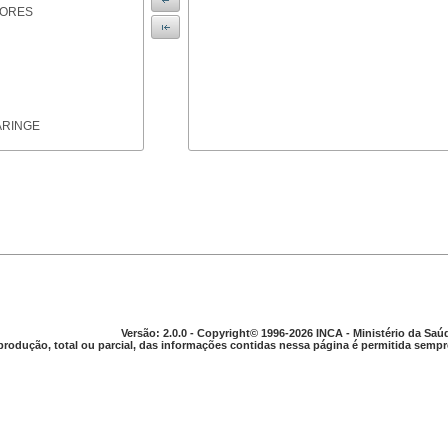
IORES
ARINGE
TICAS
Versão: 2.0.0 - Copyright© 1996-2026 INCA - Ministério da Saú
produção, total ou parcial, das informações contidas nessa página é permitida sempre
APARELHO DIGESTIVO