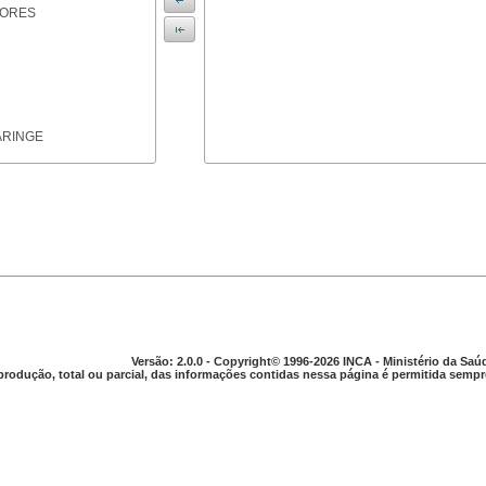
IORES
ARINGE
TICAS
Versão: 2.0.0 - Copyright© 1996-2026 INCA - Ministério da Saú
produção, total ou parcial, das informações contidas nessa página é permitida sempre
APARELHO DIGESTIVO