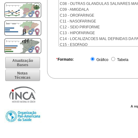
C08 - OUTRAS GLANDULAS SALIVARES MA
C09 - AMIGDALA
C10 - OROFARINGE
C11 - NASOFARINGE
C12 - SEIO PIRIFORME
C13 - HIPOFARINGE
C14 - LOCALIZACOES MAL DEFINIDAS DA F
C15 - ESOFAGO
C16 - ESTOMAGO
C17 - INTESTINO DELGADO
*
Formato:
Gráfico
Tabela
Atualização
C18 - COLON
Bases
C19 - JUNCAO RETOSSIGMOIDE
Notas
C20 - RETO
Técnicas
C21 - ANUS E CANAL ANAL
C22 - FIGADO E VIAS BILIARES INTRA-HEPA
C23 - VESICULA BILIAR
C24 - OUTRAS PARTES DAS VIAS BILIARES
C25 - PANCREAS
A re
C26 - LOCALIZACOES MAL DEFINIDAS NO 
C30 - CAVIDADE NASAL E OUVIDO MEDIO
C31 - SEIOS DA FACE
C32 - LARINGE
C33 - TRAQUEIA