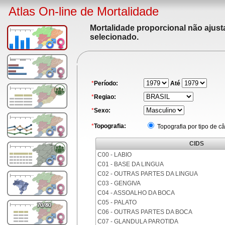
Atlas On-line de Mortalidade
Mortalidade proporcional não ajus
selecionado.
*
Período:
Até
*
Regiao:
*
Sexo:
*
Topografia:
Topografia por tipo de c
CIDS
C00 - LABIO
C01 - BASE DA LINGUA
C02 - OUTRAS PARTES DA LINGUA
C03 - GENGIVA
C04 - ASSOALHO DA BOCA
C05 - PALATO
C06 - OUTRAS PARTES DA BOCA
C07 - GLANDULA PAROTIDA