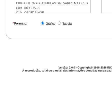
C08 - OUTRAS GLANDULAS SALIVARES MAIORES
C09 - AMIGDALA
C10 - OROFARINGE
C11 - NASOFARINGE
C12 - SEIO PIRIFORME
*
Formato:
Gráfico
Tabela
C13 - HIPOFARINGE
C14 - LOCALIZACOES MAL DEFINIDAS DA FARINGE
C15 - ESOFAGO
C16 - ESTOMAGO
C17 - INTESTINO DELGADO
C18 - COLON
C19 - JUNCAO RETOSSIGMOIDE
C20 - RETO
C21 - ANUS E CANAL ANAL
Versão: 2.0.0 - Copyright© 1996-2026 INC
C22 - FIGADO E VIAS BILIARES INTRA-HEPATICAS
A reprodução, total ou parcial, das informações contidas nessa pági
C23 - VESICULA BILIAR
C24 - OUTRAS PARTES DAS VIAS BILIARES
C25 - PANCREAS
C26 - LOCALIZACOES MAL DEFINIDAS NO
APARELHO DIGESTIVO
C30 - CAVIDADE NASAL E OUVIDO MEDIO
C31 - SEIOS DA FACE
C32 - LARINGE
C33 - TRAQUEIA