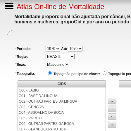
Atlas On-line de Mortalidade
Mortalidade proporcional não ajustada por câncer, 
homens e mulheres, grupoCid e por ano ou período 
*
Período:
Até
*
Regiao:
*
Sexo:
*
Topografia:
Topografia por tipo de câncer
Topografia po
CIDS
C00 - LABIO
C01 - BASE DA LINGUA
C02 - OUTRAS PARTES DA LINGUA
C03 - GENGIVA
C04 - ASSOALHO DA BOCA
C05 - PALATO
C06 - OUTRAS PARTES DA BOCA
C07 - GLANDULA PAROTIDA