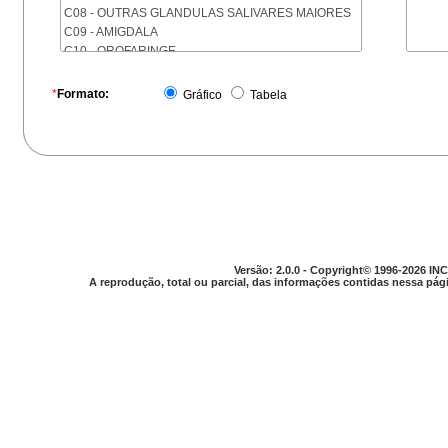
C08 - OUTRAS GLANDULAS SALIVARES MAIORES
C09 - AMIGDALA
C10 - OROFARINGE
C11 - NASOFARINGE
C12 - SEIO PIRIFORME
*
Formato:
Gráfico
Tabela
C13 - HIPOFARINGE
C14 - LOCALIZACOES MAL DEFINIDAS DA FARINGE
C15 - ESOFAGO
C16 - ESTOMAGO
C17 - INTESTINO DELGADO
C18 - COLON
C19 - JUNCAO RETOSSIGMOIDE
C20 - RETO
C21 - ANUS E CANAL ANAL
Versão: 2.0.0 - Copyright© 1996-2026 INC
C22 - FIGADO E VIAS BILIARES INTRA-HEPATICAS
A reprodução, total ou parcial, das informações contidas nessa pági
C23 - VESICULA BILIAR
C24 - OUTRAS PARTES DAS VIAS BILIARES
C25 - PANCREAS
C26 - LOCALIZACOES MAL DEFINIDAS NO
APARELHO DIGESTIVO
C30 - CAVIDADE NASAL E OUVIDO MEDIO
C31 - SEIOS DA FACE
C32 - LARINGE
C33 - TRAQUEIA