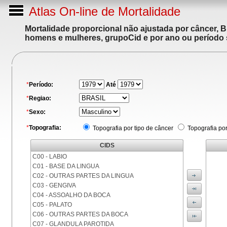
Atlas On-line de Mortalidade
Mortalidade proporcional não ajustada por câncer, 
homens e mulheres, grupoCid e por ano ou período 
*
Período:
Até
*
Regiao:
*
Sexo:
*
Topografia:
Topografia por tipo de câncer
Topografia po
CIDS
C00 - LABIO
C01 - BASE DA LINGUA
C02 - OUTRAS PARTES DA LINGUA
C03 - GENGIVA
C04 - ASSOALHO DA BOCA
C05 - PALATO
C06 - OUTRAS PARTES DA BOCA
C07 - GLANDULA PAROTIDA