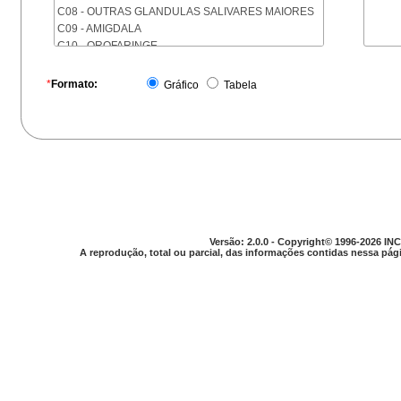
C08 - OUTRAS GLANDULAS SALIVARES MAIORES
C09 - AMIGDALA
C10 - OROFARINGE
C11 - NASOFARINGE
C12 - SEIO PIRIFORME
*
Formato:
Gráfico
Tabela
C13 - HIPOFARINGE
C14 - LOCALIZACOES MAL DEFINIDAS DA FARINGE
C15 - ESOFAGO
C16 - ESTOMAGO
C17 - INTESTINO DELGADO
C18 - COLON
C19 - JUNCAO RETOSSIGMOIDE
C20 - RETO
C21 - ANUS E CANAL ANAL
Versão: 2.0.0 - Copyright© 1996-2026 INC
C22 - FIGADO E VIAS BILIARES INTRA-HEPATICAS
A reprodução, total ou parcial, das informações contidas nessa pági
C23 - VESICULA BILIAR
C24 - OUTRAS PARTES DAS VIAS BILIARES
C25 - PANCREAS
C26 - LOCALIZACOES MAL DEFINIDAS NO
APARELHO DIGESTIVO
C30 - CAVIDADE NASAL E OUVIDO MEDIO
C31 - SEIOS DA FACE
C32 - LARINGE
C33 - TRAQUEIA