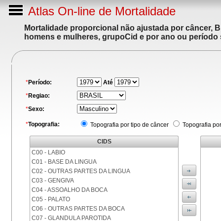
Atlas On-line de Mortalidade
Mortalidade proporcional não ajustada por câncer, 
homens e mulheres, grupoCid e por ano ou período 
*
Período:
Até
*
Regiao:
*
Sexo:
*
Topografia:
Topografia por tipo de câncer
Topografia po
CIDS
C00 - LABIO
C01 - BASE DA LINGUA
C02 - OUTRAS PARTES DA LINGUA
C03 - GENGIVA
C04 - ASSOALHO DA BOCA
C05 - PALATO
C06 - OUTRAS PARTES DA BOCA
C07 - GLANDULA PAROTIDA