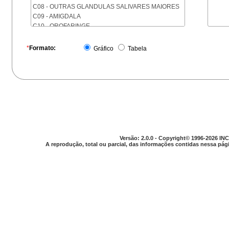
C08 - OUTRAS GLANDULAS SALIVARES MAIORES
C09 - AMIGDALA
C10 - OROFARINGE
C11 - NASOFARINGE
C12 - SEIO PIRIFORME
*
Formato:
Gráfico
Tabela
C13 - HIPOFARINGE
C14 - LOCALIZACOES MAL DEFINIDAS DA FARINGE
C15 - ESOFAGO
C16 - ESTOMAGO
C17 - INTESTINO DELGADO
C18 - COLON
C19 - JUNCAO RETOSSIGMOIDE
C20 - RETO
C21 - ANUS E CANAL ANAL
Versão: 2.0.0 - Copyright© 1996-2026 INC
C22 - FIGADO E VIAS BILIARES INTRA-HEPATICAS
A reprodução, total ou parcial, das informações contidas nessa pági
C23 - VESICULA BILIAR
C24 - OUTRAS PARTES DAS VIAS BILIARES
C25 - PANCREAS
C26 - LOCALIZACOES MAL DEFINIDAS NO
APARELHO DIGESTIVO
C30 - CAVIDADE NASAL E OUVIDO MEDIO
C31 - SEIOS DA FACE
C32 - LARINGE
C33 - TRAQUEIA