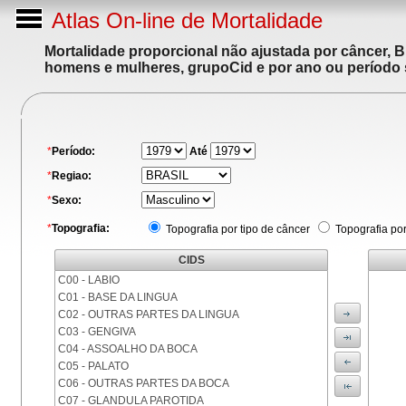
Atlas On-line de Mortalidade
Mortalidade proporcional não ajustada por câncer, 
homens e mulheres, grupoCid e por ano ou período 
*
Período:
Até
*
Regiao:
*
Sexo:
*
Topografia:
Topografia por tipo de câncer
Topografia po
CIDS
C00 - LABIO
C01 - BASE DA LINGUA
C02 - OUTRAS PARTES DA LINGUA
C03 - GENGIVA
C04 - ASSOALHO DA BOCA
C05 - PALATO
C06 - OUTRAS PARTES DA BOCA
C07 - GLANDULA PAROTIDA