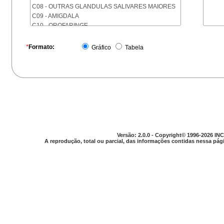
C08 - OUTRAS GLANDULAS SALIVARES MAIORES
C09 - AMIGDALA
C10 - OROFARINGE
C11 - NASOFARINGE
C12 - SEIO PIRIFORME
*
Formato:
Gráfico
Tabela
C13 - HIPOFARINGE
C14 - LOCALIZACOES MAL DEFINIDAS DA FARINGE
C15 - ESOFAGO
C16 - ESTOMAGO
C17 - INTESTINO DELGADO
C18 - COLON
C19 - JUNCAO RETOSSIGMOIDE
C20 - RETO
C21 - ANUS E CANAL ANAL
Versão: 2.0.0 - Copyright© 1996-2026 INC
C22 - FIGADO E VIAS BILIARES INTRA-HEPATICAS
A reprodução, total ou parcial, das informações contidas nessa pági
C23 - VESICULA BILIAR
C24 - OUTRAS PARTES DAS VIAS BILIARES
C25 - PANCREAS
C26 - LOCALIZACOES MAL DEFINIDAS NO
APARELHO DIGESTIVO
C30 - CAVIDADE NASAL E OUVIDO MEDIO
C31 - SEIOS DA FACE
C32 - LARINGE
C33 - TRAQUEIA