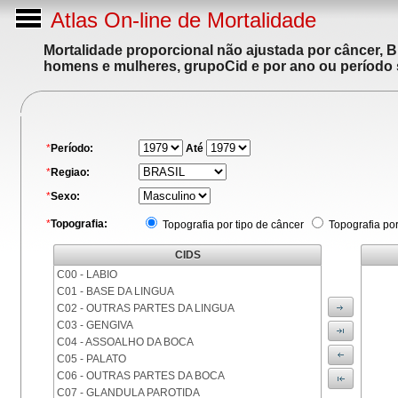
Atlas On-line de Mortalidade
Mortalidade proporcional não ajustada por câncer, 
homens e mulheres, grupoCid e por ano ou período 
*
Período:
Até
*
Regiao:
*
Sexo:
*
Topografia:
Topografia por tipo de câncer
Topografia po
CIDS
C00 - LABIO
C01 - BASE DA LINGUA
C02 - OUTRAS PARTES DA LINGUA
C03 - GENGIVA
C04 - ASSOALHO DA BOCA
C05 - PALATO
C06 - OUTRAS PARTES DA BOCA
C07 - GLANDULA PAROTIDA