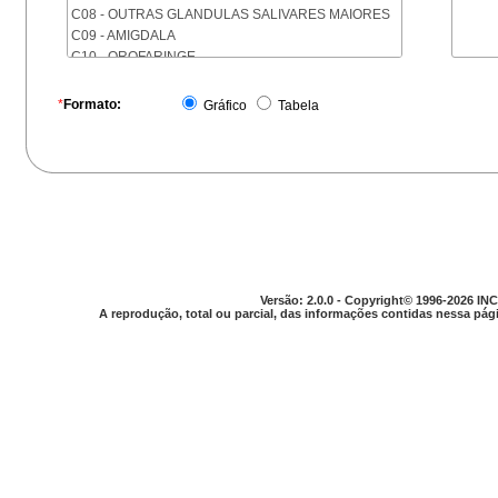
C08 - OUTRAS GLANDULAS SALIVARES MAIORES
C09 - AMIGDALA
C10 - OROFARINGE
C11 - NASOFARINGE
C12 - SEIO PIRIFORME
*
Formato:
Gráfico
Tabela
C13 - HIPOFARINGE
C14 - LOCALIZACOES MAL DEFINIDAS DA FARINGE
C15 - ESOFAGO
C16 - ESTOMAGO
C17 - INTESTINO DELGADO
C18 - COLON
C19 - JUNCAO RETOSSIGMOIDE
C20 - RETO
C21 - ANUS E CANAL ANAL
Versão: 2.0.0 - Copyright© 1996-2026 INC
C22 - FIGADO E VIAS BILIARES INTRA-HEPATICAS
A reprodução, total ou parcial, das informações contidas nessa pági
C23 - VESICULA BILIAR
C24 - OUTRAS PARTES DAS VIAS BILIARES
C25 - PANCREAS
C26 - LOCALIZACOES MAL DEFINIDAS NO
APARELHO DIGESTIVO
C30 - CAVIDADE NASAL E OUVIDO MEDIO
C31 - SEIOS DA FACE
C32 - LARINGE
C33 - TRAQUEIA