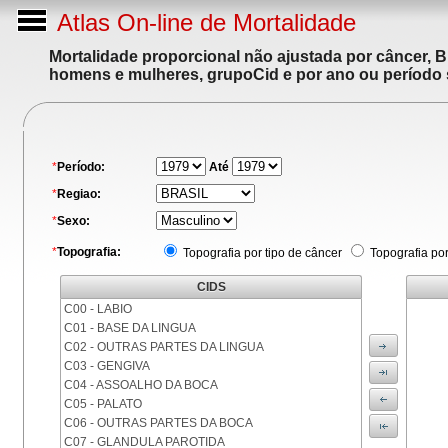
Atlas On-line de Mortalidade
Mortalidade proporcional não ajustada por câncer, 
homens e mulheres, grupoCid e por ano ou período 
*
Período:
Até
*
Regiao:
*
Sexo:
*
Topografia:
Topografia por tipo de câncer
Topografia po
CIDS
C00 - LABIO
C01 - BASE DA LINGUA
C02 - OUTRAS PARTES DA LINGUA
C03 - GENGIVA
C04 - ASSOALHO DA BOCA
C05 - PALATO
C06 - OUTRAS PARTES DA BOCA
C07 - GLANDULA PAROTIDA