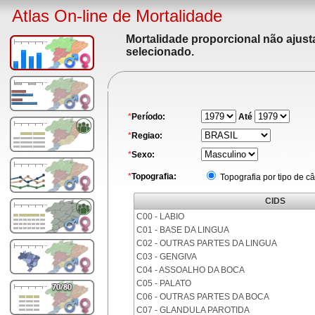
Atlas On-line de Mortalidade
Mortalidade proporcional não ajus
selecionado.
*
Período:
Até
*
Regiao:
*
Sexo:
*
Topografia:
Topografia por tipo de c
CIDS
C00 - LABIO
C01 - BASE DA LINGUA
C02 - OUTRAS PARTES DA LINGUA
C03 - GENGIVA
C04 - ASSOALHO DA BOCA
C05 - PALATO
C06 - OUTRAS PARTES DA BOCA
C07 - GLANDULA PAROTIDA