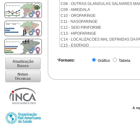
C08 - OUTRAS GLANDULAS SALIVARES MA
C09 - AMIGDALA
C10 - OROFARINGE
C11 - NASOFARINGE
C12 - SEIO PIRIFORME
C13 - HIPOFARINGE
C14 - LOCALIZACOES MAL DEFINIDAS DA F
C15 - ESOFAGO
C16 - ESTOMAGO
C17 - INTESTINO DELGADO
*
Formato:
Gráfico
Tabela
Atualização
C18 - COLON
Bases
C19 - JUNCAO RETOSSIGMOIDE
Notas
C20 - RETO
Técnicas
C21 - ANUS E CANAL ANAL
C22 - FIGADO E VIAS BILIARES INTRA-HEPA
C23 - VESICULA BILIAR
C24 - OUTRAS PARTES DAS VIAS BILIARES
C25 - PANCREAS
A re
C26 - LOCALIZACOES MAL DEFINIDAS NO 
C30 - CAVIDADE NASAL E OUVIDO MEDIO
C31 - SEIOS DA FACE
C32 - LARINGE
C33 - TRAQUEIA