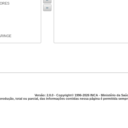
IORES
ARINGE
TICAS
Versão: 2.0.0 - Copyright© 1996-2026 INCA - Ministério da Saú
produção, total ou parcial, das informações contidas nessa página é permitida sempre
APARELHO DIGESTIVO