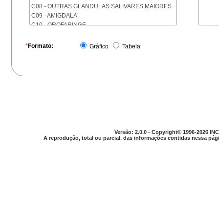
C08 - OUTRAS GLANDULAS SALIVARES MAIORES
C09 - AMIGDALA
C10 - OROFARINGE
C11 - NASOFARINGE
C12 - SEIO PIRIFORME
*
Formato:
Gráfico
Tabela
C13 - HIPOFARINGE
C14 - LOCALIZACOES MAL DEFINIDAS DA FARINGE
C15 - ESOFAGO
C16 - ESTOMAGO
C17 - INTESTINO DELGADO
C18 - COLON
C19 - JUNCAO RETOSSIGMOIDE
C20 - RETO
C21 - ANUS E CANAL ANAL
Versão: 2.0.0 - Copyright© 1996-2026 INC
C22 - FIGADO E VIAS BILIARES INTRA-HEPATICAS
A reprodução, total ou parcial, das informações contidas nessa pági
C23 - VESICULA BILIAR
C24 - OUTRAS PARTES DAS VIAS BILIARES
C25 - PANCREAS
C26 - LOCALIZACOES MAL DEFINIDAS NO
APARELHO DIGESTIVO
C30 - CAVIDADE NASAL E OUVIDO MEDIO
C31 - SEIOS DA FACE
C32 - LARINGE
C33 - TRAQUEIA