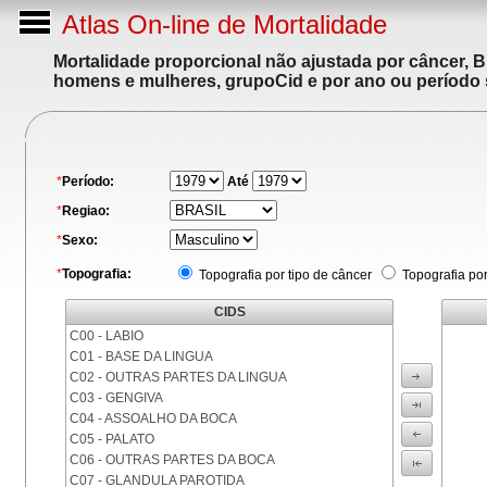
Atlas On-line de Mortalidade
Mortalidade proporcional não ajustada por câncer, 
homens e mulheres, grupoCid e por ano ou período 
*
Período:
Até
*
Regiao:
*
Sexo:
*
Topografia:
Topografia por tipo de câncer
Topografia po
CIDS
C00 - LABIO
C01 - BASE DA LINGUA
C02 - OUTRAS PARTES DA LINGUA
C03 - GENGIVA
C04 - ASSOALHO DA BOCA
C05 - PALATO
C06 - OUTRAS PARTES DA BOCA
C07 - GLANDULA PAROTIDA