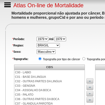
Atlas On-line de Mortalidade
Mortalidade proporcional não ajustada por câncer, 
homens e mulheres, grupoCid e por ano ou período 
*
Período:
Até
*
Regiao:
*
Sexo:
*
Topografia:
Topografia por tipo de câncer
Topografia po
CIDS
C00 - LABIO
C01 - BASE DA LINGUA
C02 - OUTRAS PARTES DA LINGUA
C03 - GENGIVA
C04 - ASSOALHO DA BOCA
C05 - PALATO
C06 - OUTRAS PARTES DA BOCA
C07 - GLANDULA PAROTIDA