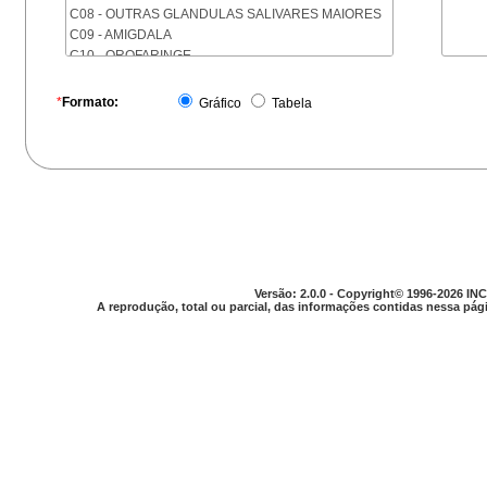
C08 - OUTRAS GLANDULAS SALIVARES MAIORES
C09 - AMIGDALA
C10 - OROFARINGE
C11 - NASOFARINGE
C12 - SEIO PIRIFORME
*
Formato:
Gráfico
Tabela
C13 - HIPOFARINGE
C14 - LOCALIZACOES MAL DEFINIDAS DA FARINGE
C15 - ESOFAGO
C16 - ESTOMAGO
C17 - INTESTINO DELGADO
C18 - COLON
C19 - JUNCAO RETOSSIGMOIDE
C20 - RETO
C21 - ANUS E CANAL ANAL
Versão: 2.0.0 - Copyright© 1996-2026 INC
C22 - FIGADO E VIAS BILIARES INTRA-HEPATICAS
A reprodução, total ou parcial, das informações contidas nessa pági
C23 - VESICULA BILIAR
C24 - OUTRAS PARTES DAS VIAS BILIARES
C25 - PANCREAS
C26 - LOCALIZACOES MAL DEFINIDAS NO
APARELHO DIGESTIVO
C30 - CAVIDADE NASAL E OUVIDO MEDIO
C31 - SEIOS DA FACE
C32 - LARINGE
C33 - TRAQUEIA