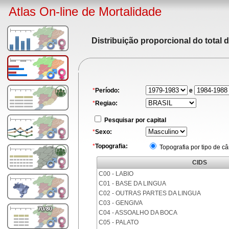
Atlas On-line de Mortalidade
Distribuição proporcional do total 
*
Período:
e
*
Regiao:
Pesquisar por capital
*
Sexo:
*
Topografia:
Topografia por tipo de c
CIDS
C00 - LABIO
C01 - BASE DA LINGUA
C02 - OUTRAS PARTES DA LINGUA
C03 - GENGIVA
C04 - ASSOALHO DA BOCA
C05 - PALATO