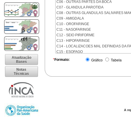
C06 - OUTRAS PARTES DA BOCA
C07 - GLANDULA PAROTIDA
C08 - OUTRAS GLANDULAS SALIVARES MA
C09 - AMIGDALA
C10 - OROFARINGE
C11 - NASOFARINGE
C12 - SEIO PIRIFORME
C13 - HIPOFARINGE
C14 - LOCALIZACOES MAL DEFINIDAS DA F
C15 - ESOFAGO
C16 - ESTOMAGO
Atualização
*
Formato:
Gráfico
Tabela
Bases
C17 - INTESTINO DELGADO
C18 - COLON
Notas
Técnicas
C19 - JUNCAO RETOSSIGMOIDE
C20 - RETO
C21 - ANUS E CANAL ANAL
C22 - FIGADO E VIAS BILIARES INTRA-HEPA
C23 - VESICULA BILIAR
C24 - OUTRAS PARTES DAS VIAS BILIARES
C25 - PANCREAS
A re
C26 - LOCALIZACOES MAL DEFINIDAS NO 
C30 - CAVIDADE NASAL E OUVIDO MEDIO
C31 - SEIOS DA FACE
C32 - LARINGE