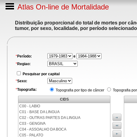
Atlas On-line de Mortalidade
Distribuição proporcional do total de mortes por cân
tumor, por sexo, localidade, por período selecionado
*
Período:
e
*
Regiao:
Pesquisar por capital
*
Sexo:
*
Topografia:
Topografia por tipo de câncer
Topografia por
CIDS
C00 - LABIO
C01 - BASE DA LINGUA
C02 - OUTRAS PARTES DA LINGUA
C03 - GENGIVA
C04 - ASSOALHO DA BOCA
C05 - PALATO