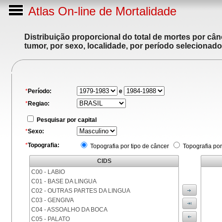
Atlas On-line de Mortalidade
Distribuição proporcional do total de mortes por cân
tumor, por sexo, localidade, por período selecionado
*
Período:
e
*
Regiao:
Pesquisar por capital
*
Sexo:
*
Topografia:
Topografia por tipo de câncer
Topografia por
CIDS
C00 - LABIO
C01 - BASE DA LINGUA
C02 - OUTRAS PARTES DA LINGUA
C03 - GENGIVA
C04 - ASSOALHO DA BOCA
C05 - PALATO