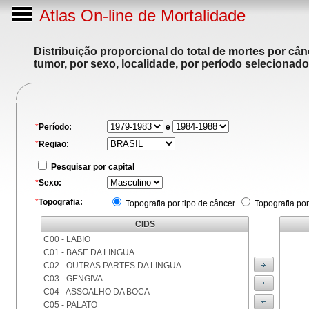
Atlas On-line de Mortalidade
Distribuição proporcional do total de mortes por cân
tumor, por sexo, localidade, por período selecionado
*
Período:
e
*
Regiao:
Pesquisar por capital
*
Sexo:
*
Topografia:
Topografia por tipo de câncer
Topografia por
CIDS
C00 - LABIO
C01 - BASE DA LINGUA
C02 - OUTRAS PARTES DA LINGUA
C03 - GENGIVA
C04 - ASSOALHO DA BOCA
C05 - PALATO