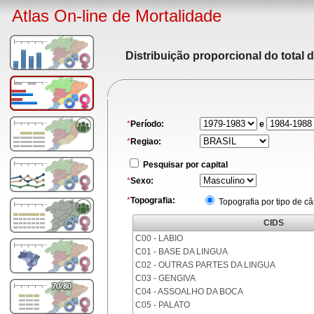
Atlas On-line de Mortalidade
Distribuição proporcional do total 
*
Período:
e
*
Regiao:
Pesquisar por capital
*
Sexo:
*
Topografia:
Topografia por tipo de c
CIDS
C00 - LABIO
C01 - BASE DA LINGUA
C02 - OUTRAS PARTES DA LINGUA
C03 - GENGIVA
C04 - ASSOALHO DA BOCA
C05 - PALATO