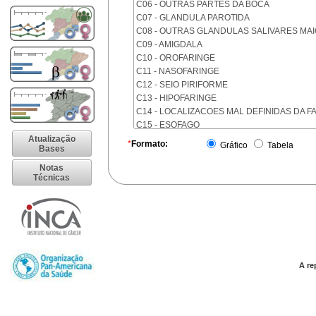
C06 - OUTRAS PARTES DA BOCA
C07 - GLANDULA PAROTIDA
C08 - OUTRAS GLANDULAS SALIVARES MA
C09 - AMIGDALA
C10 - OROFARINGE
C11 - NASOFARINGE
C12 - SEIO PIRIFORME
C13 - HIPOFARINGE
C14 - LOCALIZACOES MAL DEFINIDAS DA F
C15 - ESOFAGO
C16 - ESTOMAGO
Atualização
*
Formato:
Gráfico
Tabela
Bases
C17 - INTESTINO DELGADO
C18 - COLON
Notas
Técnicas
C19 - JUNCAO RETOSSIGMOIDE
C20 - RETO
C21 - ANUS E CANAL ANAL
C22 - FIGADO E VIAS BILIARES INTRA-HEPA
C23 - VESICULA BILIAR
C24 - OUTRAS PARTES DAS VIAS BILIARES
C25 - PANCREAS
A re
C26 - LOCALIZACOES MAL DEFINIDAS NO 
C30 - CAVIDADE NASAL E OUVIDO MEDIO
C31 - SEIOS DA FACE
C32 - LARINGE