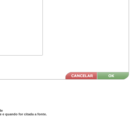
de
 e quando for citada a fonte.