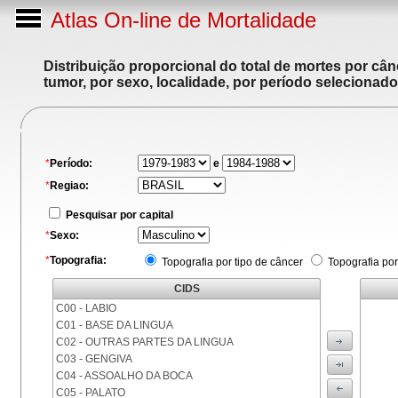
Atlas On-line de Mortalidade
Distribuição proporcional do total de mortes por cân
tumor, por sexo, localidade, por período selecionado
*
Período:
e
*
Regiao:
Pesquisar por capital
*
Sexo:
*
Topografia:
Topografia por tipo de câncer
Topografia por
CIDS
C00 - LABIO
C01 - BASE DA LINGUA
C02 - OUTRAS PARTES DA LINGUA
C03 - GENGIVA
C04 - ASSOALHO DA BOCA
C05 - PALATO