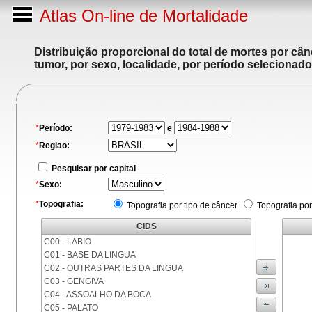
Atlas On-line de Mortalidade
Distribuição proporcional do total de mortes por cân
tumor, por sexo, localidade, por período selecionado
*
Período:
e
*
Regiao:
Pesquisar por capital
*
Sexo:
*
Topografia:
Topografia por tipo de câncer
Topografia por
CIDS
C00 - LABIO
C01 - BASE DA LINGUA
C02 - OUTRAS PARTES DA LINGUA
C03 - GENGIVA
C04 - ASSOALHO DA BOCA
C05 - PALATO