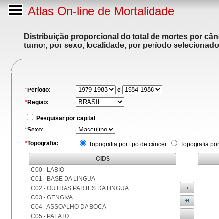
Atlas On-line de Mortalidade
Distribuição proporcional do total de mortes por cân
tumor, por sexo, localidade, por período selecionado
*
Período:
e
*
Regiao:
Pesquisar por capital
*
Sexo:
*
Topografia:
Topografia por tipo de câncer
Topografia por
CIDS
C00 - LABIO
C01 - BASE DA LINGUA
C02 - OUTRAS PARTES DA LINGUA
C03 - GENGIVA
C04 - ASSOALHO DA BOCA
C05 - PALATO