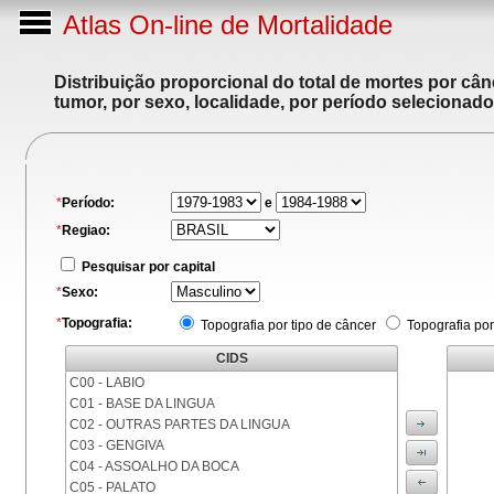
Atlas On-line de Mortalidade
Distribuição proporcional do total de mortes por cân
tumor, por sexo, localidade, por período selecionado
*
Período:
e
*
Regiao:
Pesquisar por capital
*
Sexo:
*
Topografia:
Topografia por tipo de câncer
Topografia por
CIDS
C00 - LABIO
C01 - BASE DA LINGUA
C02 - OUTRAS PARTES DA LINGUA
C03 - GENGIVA
C04 - ASSOALHO DA BOCA
C05 - PALATO