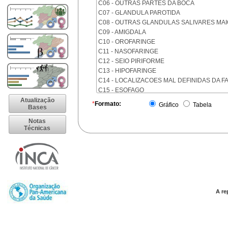
C06 - OUTRAS PARTES DA BOCA
C07 - GLANDULA PAROTIDA
C08 - OUTRAS GLANDULAS SALIVARES MA
C09 - AMIGDALA
C10 - OROFARINGE
C11 - NASOFARINGE
C12 - SEIO PIRIFORME
C13 - HIPOFARINGE
C14 - LOCALIZACOES MAL DEFINIDAS DA F
C15 - ESOFAGO
C16 - ESTOMAGO
Atualização
*
Formato:
Gráfico
Tabela
Bases
C17 - INTESTINO DELGADO
C18 - COLON
Notas
Técnicas
C19 - JUNCAO RETOSSIGMOIDE
C20 - RETO
C21 - ANUS E CANAL ANAL
C22 - FIGADO E VIAS BILIARES INTRA-HEPA
C23 - VESICULA BILIAR
C24 - OUTRAS PARTES DAS VIAS BILIARES
C25 - PANCREAS
A re
C26 - LOCALIZACOES MAL DEFINIDAS NO 
C30 - CAVIDADE NASAL E OUVIDO MEDIO
C31 - SEIOS DA FACE
C32 - LARINGE