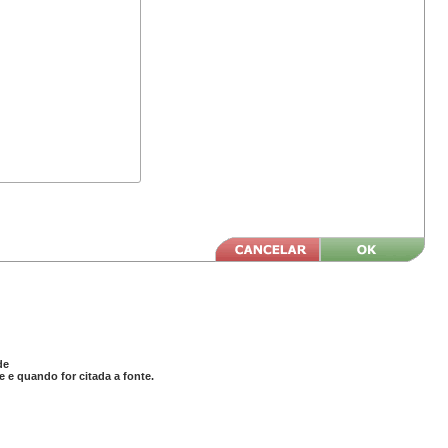
de
 e quando for citada a fonte.