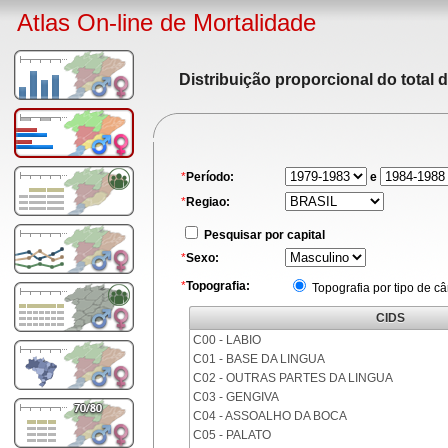
Atlas On-line de Mortalidade
Distribuição proporcional do total 
*
Período:
e
*
Regiao:
Pesquisar por capital
*
Sexo:
*
Topografia:
Topografia por tipo de c
CIDS
C00 - LABIO
C01 - BASE DA LINGUA
C02 - OUTRAS PARTES DA LINGUA
C03 - GENGIVA
C04 - ASSOALHO DA BOCA
C05 - PALATO