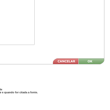
de
 e quando for citada a fonte.