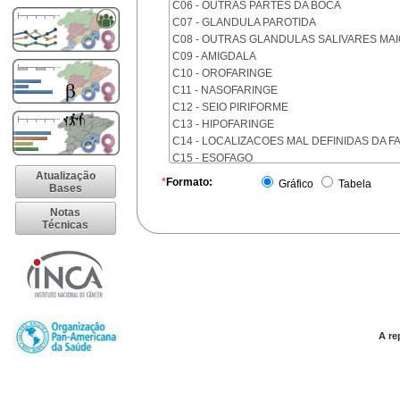
C06 - OUTRAS PARTES DA BOCA
C07 - GLANDULA PAROTIDA
C08 - OUTRAS GLANDULAS SALIVARES MA
C09 - AMIGDALA
C10 - OROFARINGE
C11 - NASOFARINGE
C12 - SEIO PIRIFORME
C13 - HIPOFARINGE
C14 - LOCALIZACOES MAL DEFINIDAS DA F
C15 - ESOFAGO
C16 - ESTOMAGO
Atualização
*
Formato:
Gráfico
Tabela
Bases
C17 - INTESTINO DELGADO
C18 - COLON
Notas
Técnicas
C19 - JUNCAO RETOSSIGMOIDE
C20 - RETO
C21 - ANUS E CANAL ANAL
C22 - FIGADO E VIAS BILIARES INTRA-HEPA
C23 - VESICULA BILIAR
C24 - OUTRAS PARTES DAS VIAS BILIARES
C25 - PANCREAS
A re
C26 - LOCALIZACOES MAL DEFINIDAS NO 
C30 - CAVIDADE NASAL E OUVIDO MEDIO
C31 - SEIOS DA FACE
C32 - LARINGE