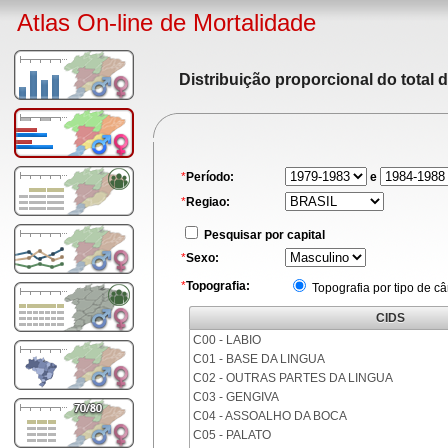
Atlas On-line de Mortalidade
Distribuição proporcional do total 
*
Período:
e
*
Regiao:
Pesquisar por capital
*
Sexo:
*
Topografia:
Topografia por tipo de c
CIDS
C00 - LABIO
C01 - BASE DA LINGUA
C02 - OUTRAS PARTES DA LINGUA
C03 - GENGIVA
C04 - ASSOALHO DA BOCA
C05 - PALATO