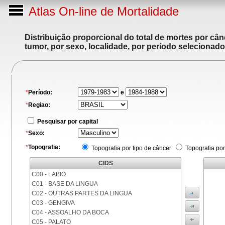
Atlas On-line de Mortalidade
Distribuição proporcional do total de mortes por cân
tumor, por sexo, localidade, por período selecionado
*
Período:
e
*
Regiao:
Pesquisar por capital
*
Sexo:
*
Topografia:
Topografia por tipo de câncer
Topografia por
CIDS
C00 - LABIO
C01 - BASE DA LINGUA
C02 - OUTRAS PARTES DA LINGUA
C03 - GENGIVA
C04 - ASSOALHO DA BOCA
C05 - PALATO