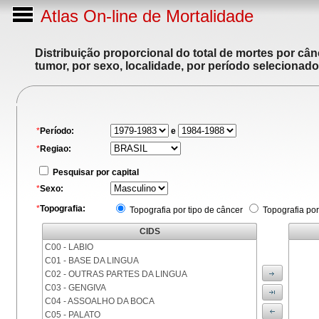
Atlas On-line de Mortalidade
Distribuição proporcional do total de mortes por cân
tumor, por sexo, localidade, por período selecionado
*
Período:
e
*
Regiao:
Pesquisar por capital
*
Sexo:
*
Topografia:
Topografia por tipo de câncer
Topografia por
CIDS
C00 - LABIO
C01 - BASE DA LINGUA
C02 - OUTRAS PARTES DA LINGUA
C03 - GENGIVA
C04 - ASSOALHO DA BOCA
C05 - PALATO