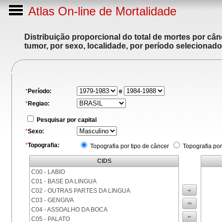
Atlas On-line de Mortalidade
Distribuição proporcional do total de mortes por cân
tumor, por sexo, localidade, por período selecionado
*
Período:
e
*
Regiao:
Pesquisar por capital
*
Sexo:
*
Topografia:
Topografia por tipo de câncer
Topografia por
CIDS
C00 - LABIO
C01 - BASE DA LINGUA
C02 - OUTRAS PARTES DA LINGUA
C03 - GENGIVA
C04 - ASSOALHO DA BOCA
C05 - PALATO