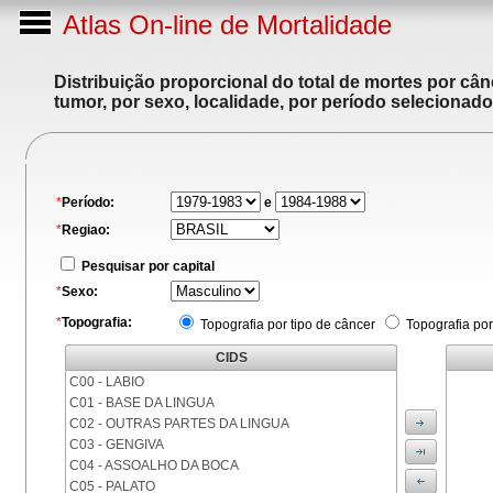
Atlas On-line de Mortalidade
Distribuição proporcional do total de mortes por cân
tumor, por sexo, localidade, por período selecionado
*
Período:
e
*
Regiao:
Pesquisar por capital
*
Sexo:
*
Topografia:
Topografia por tipo de câncer
Topografia por
CIDS
C00 - LABIO
C01 - BASE DA LINGUA
C02 - OUTRAS PARTES DA LINGUA
C03 - GENGIVA
C04 - ASSOALHO DA BOCA
C05 - PALATO