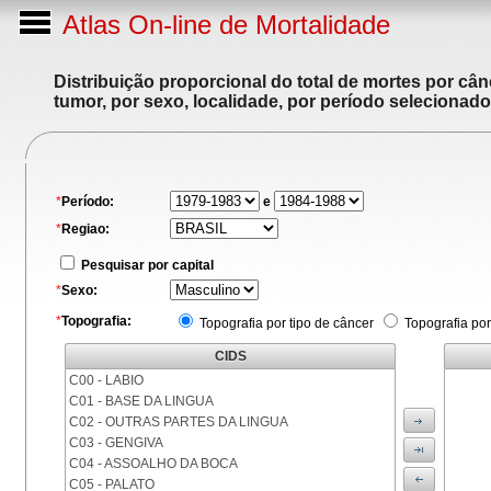
Atlas On-line de Mortalidade
Distribuição proporcional do total de mortes por cân
tumor, por sexo, localidade, por período selecionado
*
Período:
e
*
Regiao:
Pesquisar por capital
*
Sexo:
*
Topografia:
Topografia por tipo de câncer
Topografia por
CIDS
C00 - LABIO
C01 - BASE DA LINGUA
C02 - OUTRAS PARTES DA LINGUA
C03 - GENGIVA
C04 - ASSOALHO DA BOCA
C05 - PALATO