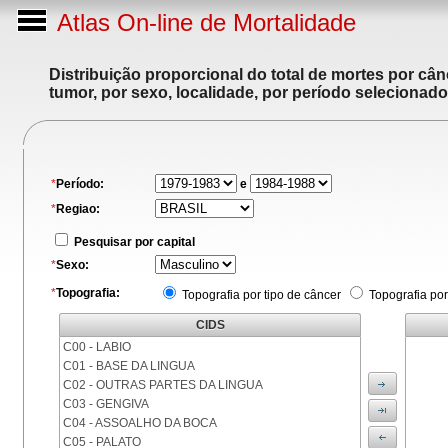
Atlas On-line de Mortalidade
Distribuição proporcional do total de mortes por cân
tumor, por sexo, localidade, por período selecionado
*
Período:
e
*
Regiao:
Pesquisar por capital
*
Sexo:
*
Topografia:
Topografia por tipo de câncer
Topografia por
CIDS
C00 - LABIO
C01 - BASE DA LINGUA
C02 - OUTRAS PARTES DA LINGUA
C03 - GENGIVA
C04 - ASSOALHO DA BOCA
C05 - PALATO