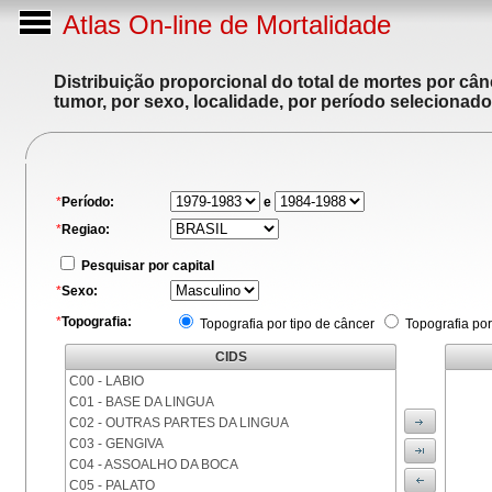
Atlas On-line de Mortalidade
Distribuição proporcional do total de mortes por cân
tumor, por sexo, localidade, por período selecionado
*
Período:
e
*
Regiao:
Pesquisar por capital
*
Sexo:
*
Topografia:
Topografia por tipo de câncer
Topografia por
CIDS
C00 - LABIO
C01 - BASE DA LINGUA
C02 - OUTRAS PARTES DA LINGUA
C03 - GENGIVA
C04 - ASSOALHO DA BOCA
C05 - PALATO