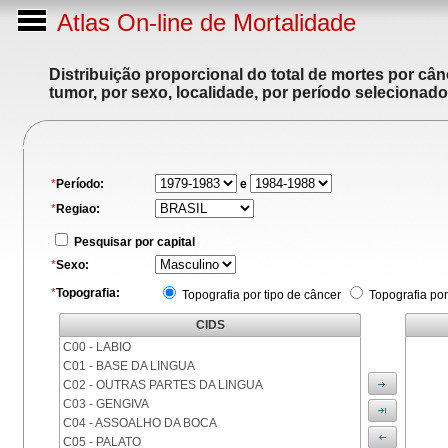
Atlas On-line de Mortalidade
Distribuição proporcional do total de mortes por cân
tumor, por sexo, localidade, por período selecionado
*
Período:
e
*
Regiao:
Pesquisar por capital
*
Sexo:
*
Topografia:
Topografia por tipo de câncer
Topografia por
CIDS
C00 - LABIO
C01 - BASE DA LINGUA
C02 - OUTRAS PARTES DA LINGUA
C03 - GENGIVA
C04 - ASSOALHO DA BOCA
C05 - PALATO