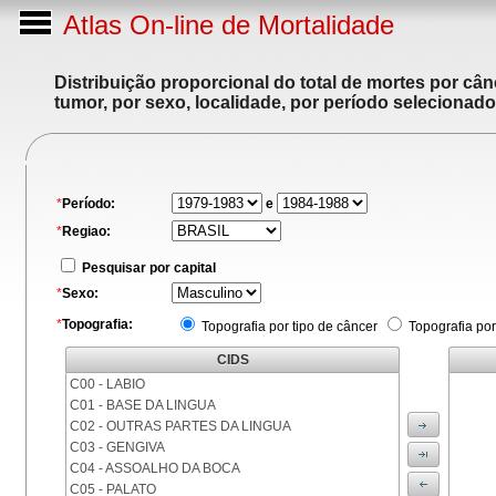
Atlas On-line de Mortalidade
Distribuição proporcional do total de mortes por cân
tumor, por sexo, localidade, por período selecionado
*
Período:
e
*
Regiao:
Pesquisar por capital
*
Sexo:
*
Topografia:
Topografia por tipo de câncer
Topografia por
CIDS
C00 - LABIO
C01 - BASE DA LINGUA
C02 - OUTRAS PARTES DA LINGUA
C03 - GENGIVA
C04 - ASSOALHO DA BOCA
C05 - PALATO