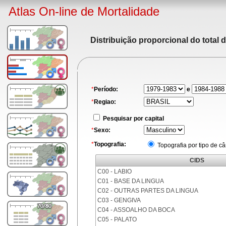
Atlas On-line de Mortalidade
Distribuição proporcional do total 
*
Período:
e
*
Regiao:
Pesquisar por capital
*
Sexo:
*
Topografia:
Topografia por tipo de c
CIDS
C00 - LABIO
C01 - BASE DA LINGUA
C02 - OUTRAS PARTES DA LINGUA
C03 - GENGIVA
C04 - ASSOALHO DA BOCA
C05 - PALATO