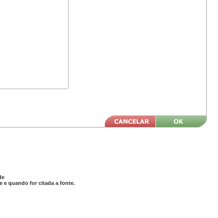
de
 e quando for citada a fonte.