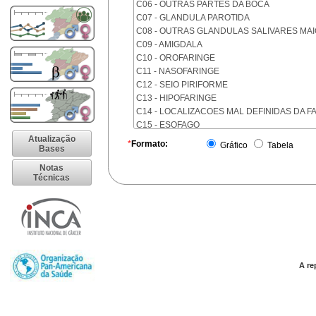
C06 - OUTRAS PARTES DA BOCA
C07 - GLANDULA PAROTIDA
C08 - OUTRAS GLANDULAS SALIVARES MA
C09 - AMIGDALA
C10 - OROFARINGE
C11 - NASOFARINGE
C12 - SEIO PIRIFORME
C13 - HIPOFARINGE
C14 - LOCALIZACOES MAL DEFINIDAS DA F
C15 - ESOFAGO
C16 - ESTOMAGO
Atualização
*
Formato:
Gráfico
Tabela
Bases
C17 - INTESTINO DELGADO
C18 - COLON
Notas
Técnicas
C19 - JUNCAO RETOSSIGMOIDE
C20 - RETO
C21 - ANUS E CANAL ANAL
C22 - FIGADO E VIAS BILIARES INTRA-HEPA
C23 - VESICULA BILIAR
C24 - OUTRAS PARTES DAS VIAS BILIARES
C25 - PANCREAS
A re
C26 - LOCALIZACOES MAL DEFINIDAS NO 
C30 - CAVIDADE NASAL E OUVIDO MEDIO
C31 - SEIOS DA FACE
C32 - LARINGE